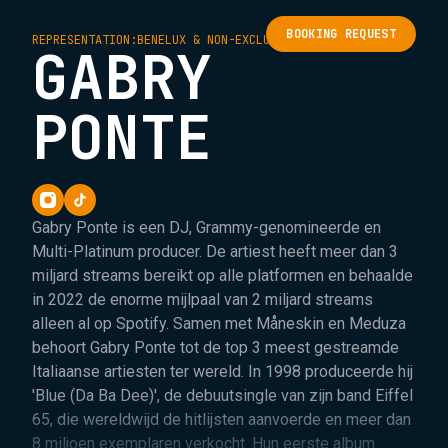
BOOKING REQUEST
REPRESENTATION:
BENELUX & NON-EXCLUSIVE WORLDWIDE
GABRY
PONTE
Gabry Ponte is een DJ, Grammy-genomineerde en
Multi-Platinum producer. De artiest heeft meer dan 3
miljard streams bereikt op alle platformen en behaalde
in 2022 de enorme mijlpaal van 2 miljard streams
alleen al op Spotify. Samen met Måneskin en Meduza
behoort Gabry Ponte tot de top 3 meest gestreamde
Italiaanse artiesten ter wereld. In 1998 produceerde hij
'Blue (Da Ba Dee)', de debuutsingle van zijn band Eiffel
65, die wereldwijd de hitlijsten aanvoerde en meer dan
8 miljoen exemplaren verkocht. Hun eerste album